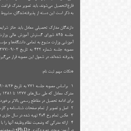
فارغ‌التحصیل می‌شوند، باید تصویر مدرک فراغت 
به ذکر است این دسته از پذیرفته‌شدگان، مشروط
دارندگان مدارک تحصیلی معادل باید حائز شرایط
آموزشی وزارت متبوع به تمامی دانشگاه‌ها و مؤسس
پذیرفته‌ شده‌اند، در شمول این مصوبه قرار می‌گیرن
*نکات مهم ثبت نام:
برای ادامه تحصیل در مقاطع رسمی بالاتر برخوردا
۲- اصل‌ و تصویر از تمام‌ صفحات‌ شناسنامه‌ و کارت ملی.
۳- عکس‌ تمام‌ رخ‌ ۴×۳ تهیه‌ شده‌ در سال‌ جاری (به تعداد اعلام شده توسط دانشگاه محل قبولی)‌.
در آزمون ورودی‌ دوره دکتری «.Ph.D» (نیمه‌متمرکز) سال ۱۴۰۴ مشخص‌ کند (برای‌ برادران‌).