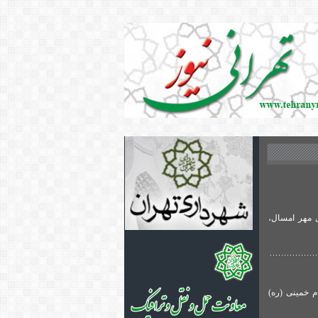
 مهر امسال،
 خمینی (ره)